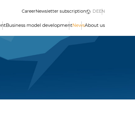
Career
Newsletter subscription
DE
EN
ent
Business model development
News
About us