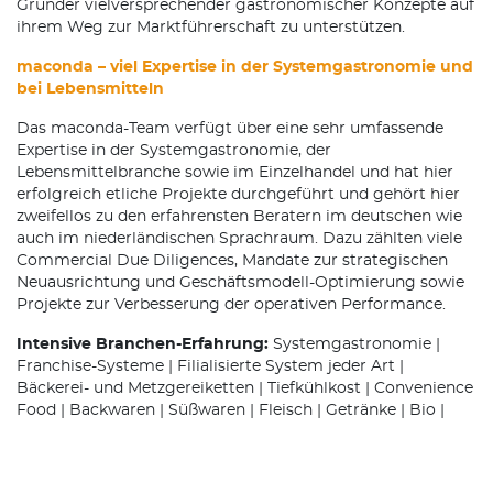
Gründer vielversprechender gastronomischer Konzepte auf
ihrem Weg zur Marktführerschaft zu unterstützen.
maconda – viel Expertise in der Systemgastronomie und
bei Lebensmitteln
Das maconda-Team verfügt über eine sehr umfassende
Expertise in der Systemgastronomie, der
Lebensmittelbranche sowie im Einzelhandel und hat hier
erfolgreich etliche Projekte durchgeführt und gehört hier
zweifellos zu den erfahrensten Beratern im deutschen wie
auch im niederländischen Sprachraum. Dazu zählten viele
Commercial Due Diligences, Mandate zur strategischen
Neuausrichtung und Geschäftsmodell-Optimierung sowie
Projekte zur Verbesserung der operativen Performance.
Intensive Branchen-Erfahrung:
Systemgastronomie |
Franchise-Systeme | Filialisierte System jeder Art |
Bäckerei- und Metzgereiketten | Tiefkühlkost | Convenience
Food | Backwaren | Süßwaren | Fleisch | Getränke | Bio |
Vegan | Sportnahrung | Nahrungsergänzungsmittel |
Ethnofood | Heimtiernahrung | Lebensmittel-Einzelhandel |
Großhandel | Konsumgüter jeglicher Art und vieles mehr